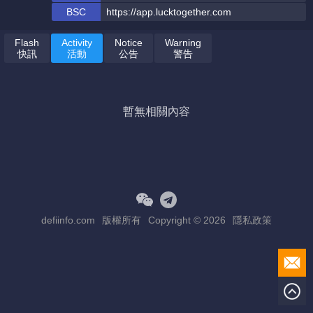
BSC
https://app.lucktogether.com
Flash
Activity
Notice
Warning
快訊
活動
公告
警告
暫無相關內容
defiinfo.com
版權所有
Copyright © 2026
隱私政策